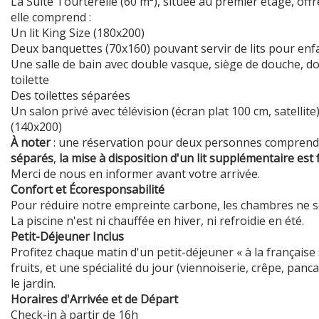
La Suite Tourterelle (60 m²), située au premier étage, offr
elle comprend :
Un lit King Size (180x200)
Deux banquettes (70x160) pouvant servir de lits pour enf
Une salle de bain avec double vasque, siège de douche, dou
toilette
Des toilettes séparées
Un salon privé avec télévision (écran plat 100 cm, satellite)
(140x200)
À noter
: une réservation pour deux personnes comprend u
séparés
,
la mise à disposition d'un lit supplémentaire est
Merci de nous en informer avant votre arrivée.
Confort et Écoresponsabilité
Pour réduire notre empreinte carbone, les chambres ne son
La piscine n'est ni chauffée en hiver, ni refroidie en été.
Petit-Déjeuner Inclus
Profitez chaque matin d'un petit-déjeuner « à la française 
fruits, et une spécialité du jour (viennoiserie, crêpe, panc
le jardin.
Horaires d'Arrivée et de Départ
Check-in à partir de 16h