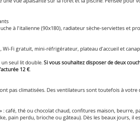
e une vue apaisante sur la forêt et la piscine. Pensée pour v
ants
che à l'italienne (90x180), radiateur sèche-serviettes et pr
, Wi-Fi gratuit, mini-réfrigérateur, plateau d'accueil et canap
n seul lit double.
Si vous souhaitez disposer de deux couc
 facturée 12 €
.
t pas climatisées. Des ventilateurs sont toutefois à votre d
» : café, thé ou chocolat chaud, confitures maison, beurre, pa
ake, pain perdu, brioche ou gâteau). Dès les beaux jours, il e