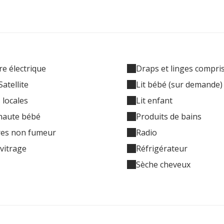
re électrique
Draps et linges compri
Satellite
Lit bébé (sur demande)
 locales
Lit enfant
haute bébé
Produits de bains
es non fumeur
Radio
vitrage
Réfrigérateur
Sèche cheveux