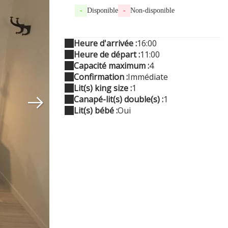
-
Disponible
-
Non-disponible
Heure d'arrivée :
16:00
Heure de départ :
11:00
Capacité maximum :
4
Confirmation :
Immédiate
Lit(s) king size :
1
Canapé-lit(s) double(s) :
1
Lit(s) bébé :
Oui