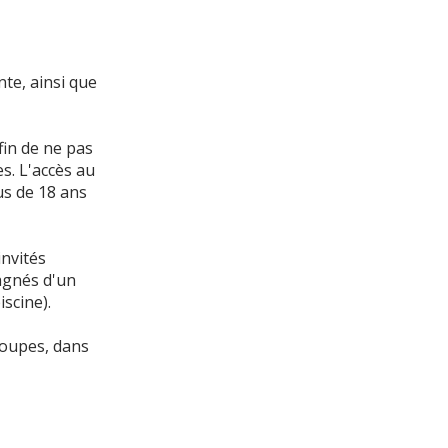
nte, ainsi que
fin de ne pas
s. L'accès au
us de 18 ans
invités
pagnés d'un
iscine).
roupes, dans