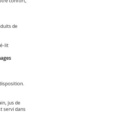
otre confort,
oduits de
é-lit
hages
isposition.
in, jus de
st servi dans