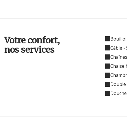
Votre confort,
Bouilloi
nos services
Câble - 
Chaînes
Chaise 
Chambr
Double 
Douche