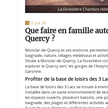
La Forestière Chambre Hôt
15 juil. 26
Que faire en famille au
Quercy ?
Monclar-de-Quercy et ses environs permettent
baignade, nature, villages médiévaux et activité
Située à Monclar-de-Quercy, La Forestière co
explorer le Quercy vert, les gorges de l'Aveyro
Garonne.
Profiter de la base de loisirs des 3 La
La base de loisirs des 3 Lacs se trouve à envi
Installée dans un vaste environnement de lacs 
les espaces ouverts, plusieurs bassins, une pa
baignade, des plages et différentes activités 
Avant de vous déplacer, vérifiez les horaires, l