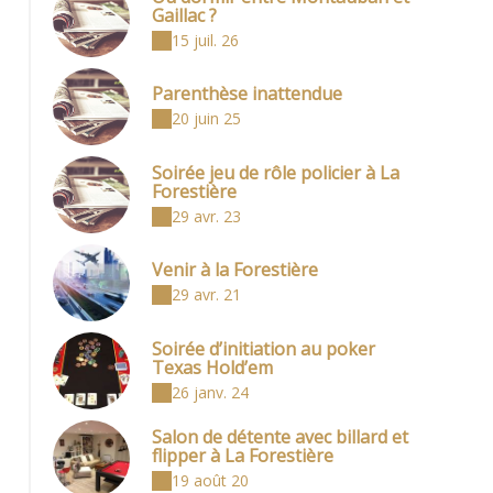
Gaillac ?
15 juil. 26
Parenthèse inattendue
20 juin 25
Soirée jeu de rôle policier à La
Forestière
29 avr. 23
Venir à la Forestière
29 avr. 21
Soirée d’initiation au poker
Texas Hold’em
26 janv. 24
Salon de détente avec billard et
flipper à La Forestière
19 août 20