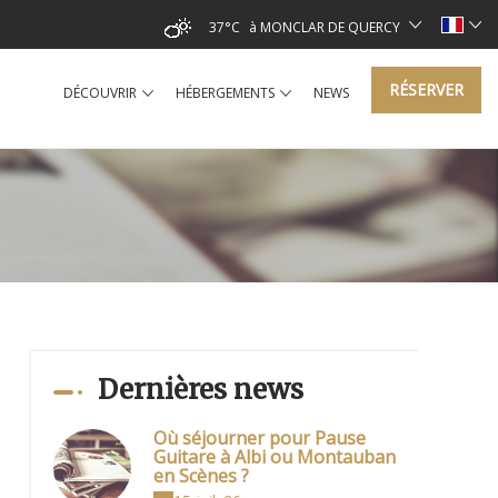
37°C
à MONCLAR DE QUERCY
RÉSERVER
DÉCOUVRIR
HÉBERGEMENTS
NEWS
Dernières news
Où séjourner pour Pause
Guitare à Albi ou Montauban
en Scènes ?