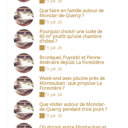
15 juil. 26
Que faire en famille autour de
Monclar-de-Quercy ?
15 juil. 26
Pourquoi choisir une suite de
60 m² plutôt qu’une chambre
d’hôtel ?
15 juil. 26
Bruniquel, Puycelsi et Penne :
itinéraire depuis La Forestière
15 juil. 26
Week-end avec piscine près de
Montauban : que propose La
Forestière ?
15 juil. 26
Que visiter autour de Monclar-
de-Quercy pendant trois jours ?
15 juil. 26
Où dormir entre Montauban et