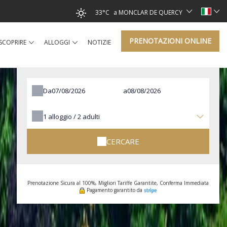
33°C
a MONCLAR DE QUERCY
PRENOTAZIONI ONLINE
SCOPRIRE
ALLOGGI
NOTIZIE
Da
a
1
alloggio /
2
adulti
CERCARE
Prenotazione Sicura al 100%, Migliori Tariffe Garantite, Conferma Immediata
Pagamento garantito da