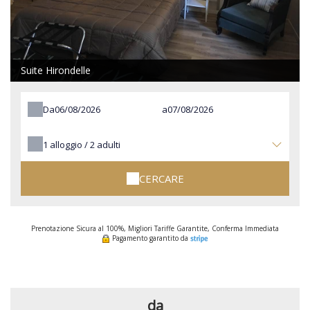
Suite Hirondelle
Da
a
1
alloggio /
2
adulti
CERCARE
Prenotazione Sicura al 100%, Migliori Tariffe Garantite, Conferma Immediata
Pagamento garantito da
da