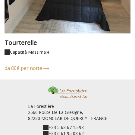
Tourterelle
P
Capacità Massima:4
da 80€ per notte
d
La Forestière
2560 Route De La Gresigne,
82230 MONCLAR DE QUERCY - FRANCE
+33 5 63 67 15 98
+33 6 61 95 08 62