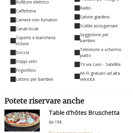
Bollitore elettrico
Radio
Caffetteria
Salone giardino
Camere non fumatori
Scalda asciugamani
Canali locali
Seggiolone per
Coperte e biancheria
bambini
incluse
Televisore a schermo
Doccia
piatto
Doppi vetri
TV via cavo - Satellite
Frigorifero
Wi-Fi gratuito ad alta
Lettino per bambini
velocità
Potete
riservare
anche
Table d'hôtes Bruschetta
da 19€