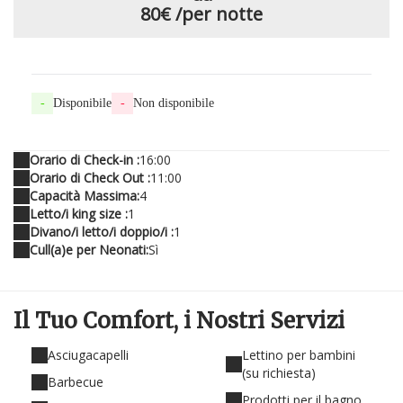
80€
/per notte
-
Disponibile
-
Non disponibile
Orario di Check-in :
16:00
Orario di Check Out :
11:00
Capacità Massima:
4
Letto/i king size :
1
Divano/i letto/i doppio/i :
1
Cull(a)e per Neonati:
Sì
Il Tuo Comfort,
i Nostri Servizi
Asciugacapelli
Lettino per bambini
(su richiesta)
Barbecue
Prodotti per il bagno