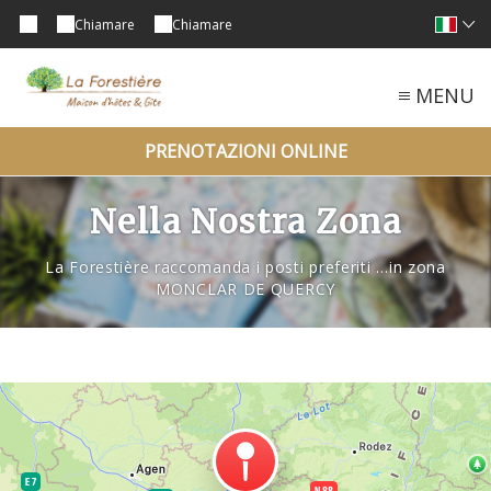
Chiamare
Chiamare
MENU
PRENOTAZIONI ONLINE
Nella Nostra Zona
La Forestière raccomanda i posti preferiti …in zona
MONCLAR DE QUERCY