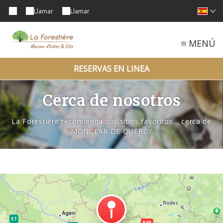
Llamar
Llamar
MENÚ
RESERVAS EN LINEA
Cerca de nosotros
La Forestière recomienda sus sitios favoritos… cerca de
MONCLAR DE QUERCY