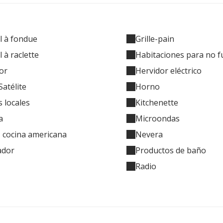
l à fondue
Grille-pain
 à raclette
Habitaciones para no 
or
Hervidor eléctrico
Satélite
Horno
 locales
Kitchenette
a
Microondas
- cocina americana
Nevera
ador
Productos de baño
Radio