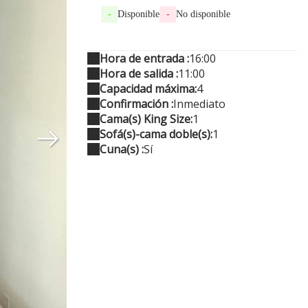
-
Disponible
-
No disponible
Hora de entrada :
16:00
Hora de salida :
11:00
Capacidad máxima:
4
Confirmación :
Inmediato
Cama(s) King Size:
1
Sofá(s)-cama doble(s):
1
Cuna(s) :
Sí