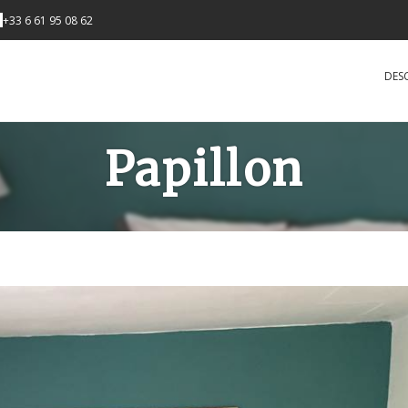
+33 6 61 95 08 62
DES
Papillon