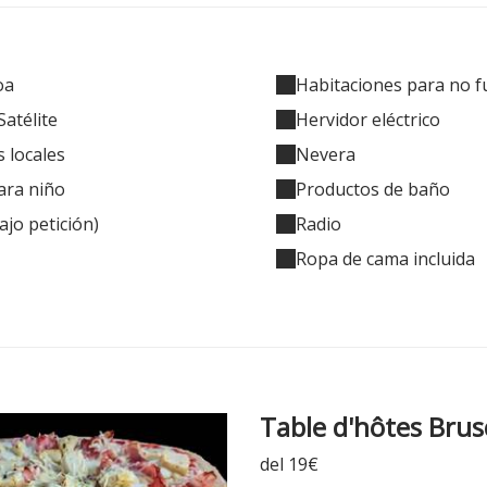
oa
Habitaciones para no 
Satélite
Hervidor eléctrico
 locales
Nevera
ara niño
Productos de baño
ajo petición)
Radio
Ropa de cama incluida
Table d'hôtes Brus
del 19€