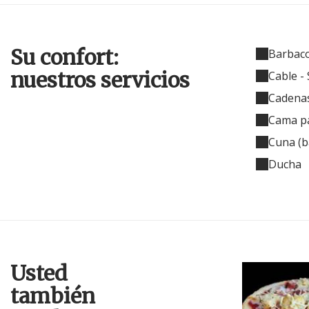
Su confort:
Barbac
nuestros servicios
Cable - 
Cadenas
Cama p
Cuna (b
Ducha
Usted
también