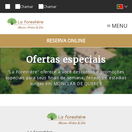
Chamar
Chamar
MENU
RESERVA ONLINE
Ofertas especiais
“La Forestière” oferece a você descontos e promoções
especiais para seus finais de semana, feriados e estadias
longas em MONCLAR DE QUERCY