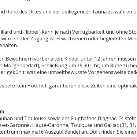
t und Ruhe des Ortes und der umliegenden Fauna zu wahren 
illard und Flipper) kann je nach Verfügbarkeit und ohne St
 werden. Der Zugang ist Erwachsenen oder begleiteten Min
ehalten.
den Bewohnern vorbehalten. Kinder unter 12 Jahren müssen
ch Morgenbedarf), Schließung um 19:30 Uhr, um Ruhe zu b
er gekühlt, was eine umweltbewusste Vorgehensweise bede
stière kein Hotel ist, garantieren diese Zeiten eine optimal
um
uban und Toulouse sowie des Flughafens Blagnac. Es stellt
et-Garonne, Haute-Garonne, Toulouse und Gaillac (31, 81, 
szentrum (maximal 6 Auszubildende) an. Dort finden Sie ein