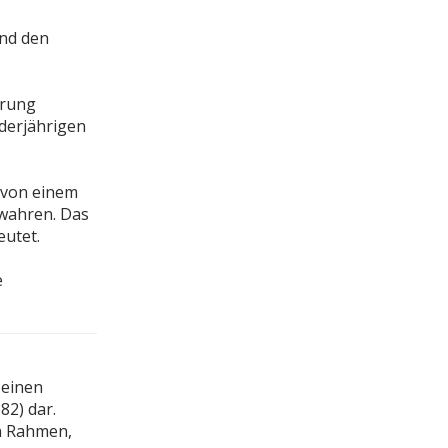
und den
örung
derjährigen
 von einem
ewahren. Das
utet.
e
 einen
82) dar.
en Rahmen,