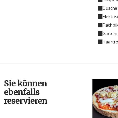
Dusche
Elektri
Flachbi
Garten
Haartr
Sie können
ebenfalls
reservieren