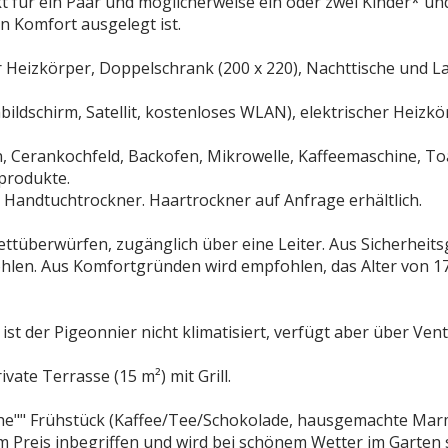
t für ein Paar und möglicherweise ein oder zwei Kinder* und
 Komfort ausgelegt ist.
er Heizkörper, Doppelschrank (200 x 220), Nachttische und 
bildschirm, Satellit, kostenloses WLAN), elektrischer Heizkö
, Cerankochfeld, Backofen, Mikrowelle, Kaffeemaschine, To
produkte.
 Handtuchtrockner. Haartrockner auf Anfrage erhältlich.
Bettüberwürfen, zugänglich über eine Leiter. Aus Sicherheit
ohlen. Aus Komfortgründen wird empfohlen, das Alter von 1
der Pigeonnier nicht klimatisiert, verfügt aber über Vent
ate Terrasse (15 m²) mit Grill.
he"" Frühstück (Kaffee/Tee/Schokolade, hausgemachte Mar
im Preis inbegriffen und wird bei schönem Wetter im Garten s