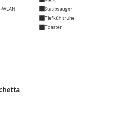
ed-WLAN
Staubsauger
Tiefkühltruhe
Toaster
chetta