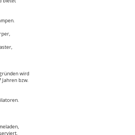
 bietet
Lampen.
rper,
aster,
sgründen wird
7 Jahren bzw.
ilatoren.
meladen,
erviert.