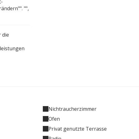
t-
ändern"". "",
 die
tleistungen
Nichtraucherzimmer
Ofen
Privat genutzte Terrasse
Radio