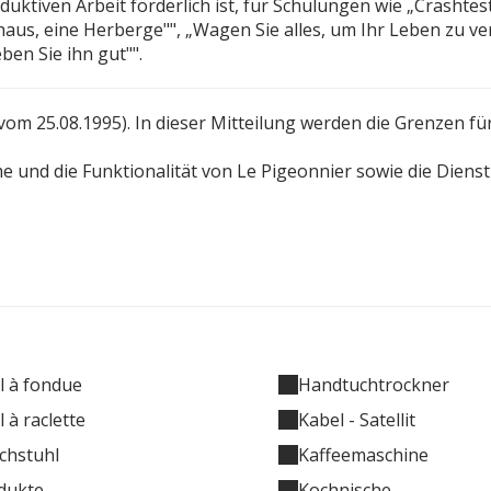
uktiven Arbeit förderlich ist, für Schulungen wie „Crashtes
us, eine Herberge"", „Wagen Sie alles, um Ihr Leben zu ver
ben Sie ihn gut"".
m 25.08.1995). In dieser Mitteilung werden die Grenzen für
e und die Funktionalität von Le Pigeonnier sowie die Diens
l à fondue
Handtuchtrockner
 à raclette
Kabel - Satellit
chstuhl
Kaffeemaschine
dukte
Kochnische