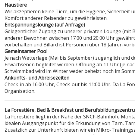
Haustiere
Wir akzeptieren keine Tiere, um die Hygiene, Sicherhei
Komfort anderer Reisender zu gewährleisten.
Entspannungslounge (auf Anfrage)
Gelegentlicher Zugang zu unserer privaten Lounge (mit B
anderer Bewohner zwischen 17:00 und 20:00 Uhr gewährt
vorbehalten und Billard ist Personen über 18 Jahren vorb
Gemeinsamer Pool
Je nach Wetterlage (Mai bis September) zugänglich und 
Erwachsenen begleitet werden. Öffnung ab 11 Uhr (je na
Schwimmbad wird im Winter weder beheizt noch im Somm
Ankunfts- und Abreisezeiten
Check-in ab 16:00 Uhr, Check-out bis 11:00 Uhr. Da La Fore
Organisation.
La Forestière, Bed & Breakfast und Berufsbildungszentr
La Forestière liegt in der Nähe der SNCF-Bahnhöfe Monta
idealen Ausgangspunkt für die Erkundung von Tarn, Tarn-
Zusätzlich zur Unterkunft bieten wir ein Mikro-Training