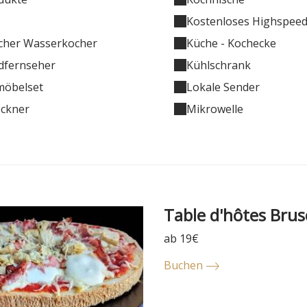
Kostenloses Highspe
scher Wasserkocher
Küche - Kochecke
ldfernseher
Kühlschrank
möbelset
Lokale Sender
ockner
Mikrowelle
Table d'hôtes Brus
ab 19€
Buchen