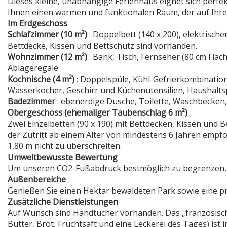
Dieses kleine, unabhängige Ferienhaus eignet sich perfek
Ihnen einen warmen und funktionalen Raum, der auf Ihren
Im Erdgeschoss
Schlafzimmer (10 m²)
: Doppelbett (140 x 200), elektrisch
Bettdecke, Kissen und Bettschutz sind vorhanden.
Wohnzimmer (12 m²)
: Bank, Tisch, Fernseher (80 cm Flach
Ablageregale.
Kochnische (4 m²)
: Doppelspüle, Kühl-Gefrierkombination
Wasserkocher, Geschirr und Küchenutensilien, Haushalts
Badezimmer
: ebenerdige Dusche, Toilette, Waschbecken,
Obergeschoss (ehemaliger Taubenschlag 6 m²)
Zwei Einzelbetten (90 x 190) mit Bettdecken, Kissen und 
der Zutritt ab einem Alter von mindestens 6 Jahren empf
1,80 m nicht zu überschreiten.
Umweltbewusste Bewertung
Um unseren CO2-Fußabdruck bestmöglich zu begrenzen, ist 
Außenbereiche
Genießen Sie einen Hektar bewaldeten Park sowie eine priv
Zusätzliche Dienstleistungen
Auf Wunsch sind Handtücher vorhanden. Das „französisc
Butter, Brot, Fruchtsaft und eine Leckerei des Tages) ist 