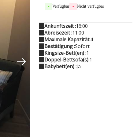
-
Verfügbar
-
Nicht verfügbar
Ankunftszeit :
16:00
Abreisezeit :
11:00
Maximale Kapazität:
4
Bestätigung :
Sofort
Kingsize-Bett(en) :
1
Doppel-Bettsofa(s):
1
Babybett(en) :
Ja