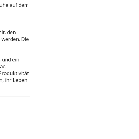
Ruhe auf dem
n
lt, den
 werden. Die
 und ein
ac.
Produktivität
n, ihr Leben