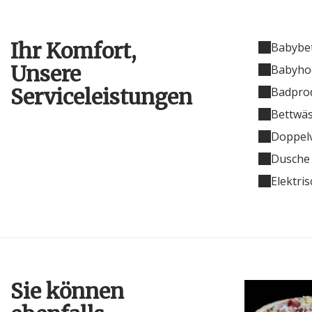
Ihr Komfort,
Babybet
Unsere
Babyho
Serviceleistungen
Badpro
Bettwäs
Doppel
Dusche
Elektri
Sie können