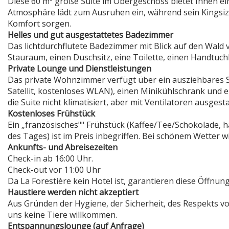
Diese 60 m² große Suite im Obergeschoss bietet Ihnen ei
Atmosphäre lädt zum Ausruhen ein, während sein Kingsize-
Komfort sorgen.
Helles und gut ausgestattetes Badezimmer
Das lichtdurchflutete Badezimmer mit Blick auf den Wald 
Stauraum, einen Duschsitz, eine Toilette, einen Handtuch
Private Lounge und Dienstleistungen
Das private Wohnzimmer verfügt über ein ausziehbares So
Satellit, kostenloses WLAN), einen Minikühlschrank und 
die Suite nicht klimatisiert, aber mit Ventilatoren ausgesta
Kostenloses Frühstück
Ein „französisches"" Frühstück (Kaffee/Tee/Schokolade, 
des Tages) ist im Preis inbegriffen. Bei schönem Wetter wi
Ankunfts- und Abreisezeiten
Check-in ab 16:00 Uhr.
Check-out vor 11:00 Uhr
Da La Forestière kein Hotel ist, garantieren diese Öffnung
Haustiere werden nicht akzeptiert
Aus Gründen der Hygiene, der Sicherheit, des Respekts vo
uns keine Tiere willkommen.
Entspannungslounge (auf Anfrage)