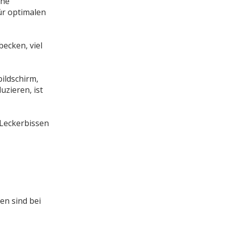
che
ür optimalen
ecken, viel
ildschirm,
zieren, ist
 Leckerbissen
en sind bei