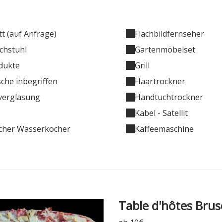
t (auf Anfrage)
Flachbildfernseher
chstuhl
Gartenmöbelset
dukte
Grill
che inbegriffen
Haartrockner
verglasung
Handtuchtrockner
Kabel - Satellit
scher Wasserkocher
Kaffeemaschine
Table d'hôtes Brus