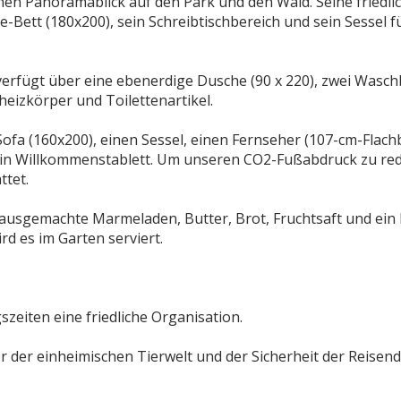
nen Panoramablick auf den Park und den Wald. Seine friedli
Bett (180x200), sein Schreibtischbereich und sein Sessel f
verfügt über eine ebenerdige Dusche (90 x 220), zwei Waschb
heizkörper und Toilettenartikel.
fa (160x200), einen Sessel, einen Fernseher (107-cm-Flachb
ein Willkommenstablett. Um unseren CO2-Fußabdruck zu redu
ttet.
hausgemachte Marmeladen, Butter, Brot, Fruchtsaft und ein
rd es im Garten serviert.
szeiten eine friedliche Organisation.
r der einheimischen Tierwelt und der Sicherheit der Reisend