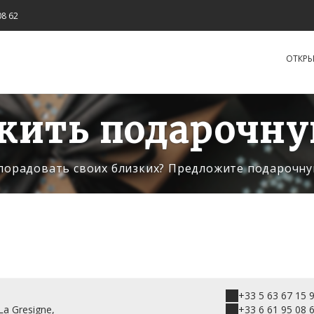
08 62
OТКРЫ
жить подарочну
порадовать своих близких? Предложите подарочну
+33 5 63 67 15 
La Gresigne,
+33 6 61 95 08 