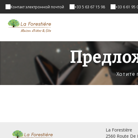
Контакт электронной почтой
+33 5 63 67 15 98
+33 6 61 95 
Предло
Хотите 
La Forestière
2560 Route De 