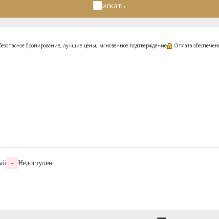
искать
безопасное бронирование, лучшие цены, мгновенное подтверждение
Оплата обеспече
ый
-
Недоступен