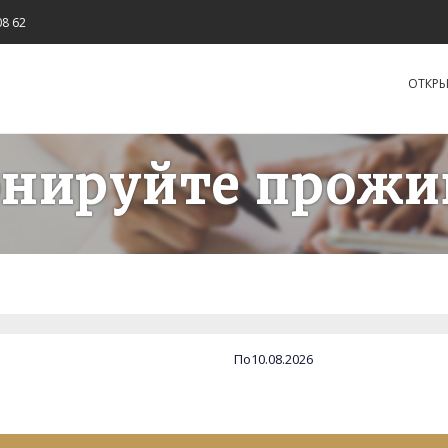
08 62
OТКРЫ
онируйте прожи
По