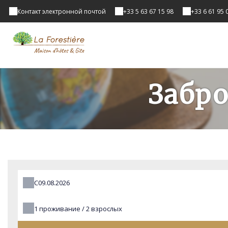
Контакт электронной почтой
+33 5 63 67 15 98
+33 6 61 95 
Забр
С
1
проживание /
2
взрослых