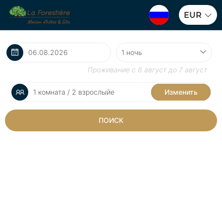
EUR
Проживание с
6 август
до
7 август
1 комната / 2 взрослыйе
Изменить