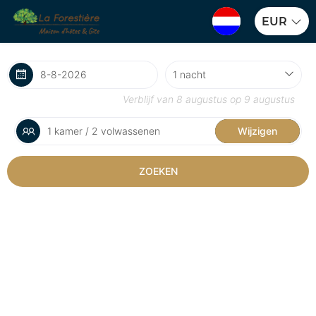
EUR
Verblijf van
8 augustus
op
9 augustus
1 kamer / 2 volwassenen
Wijzigen