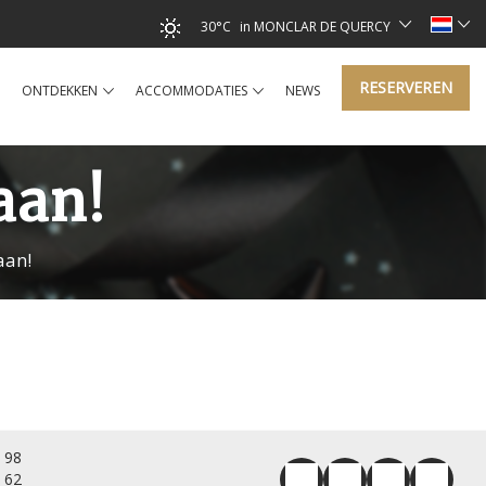
30°C
in MONCLAR DE QUERCY
RESERVEREN
ONTDEKKEN
ACCOMMODATIES
NEWS
aan!
aan!
 98
 62