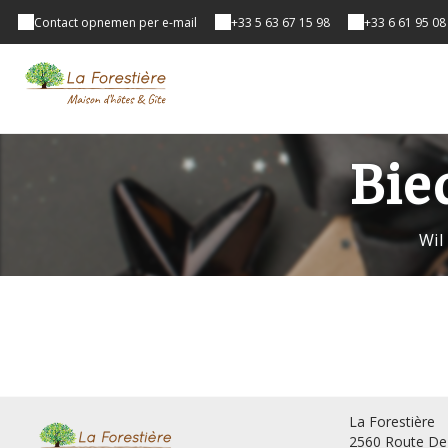
Contact opnemen per e-mail
+33 5 63 67 15 98
+33 6 61 95 08
Bie
Wil
La Forestière
2560 Route De 