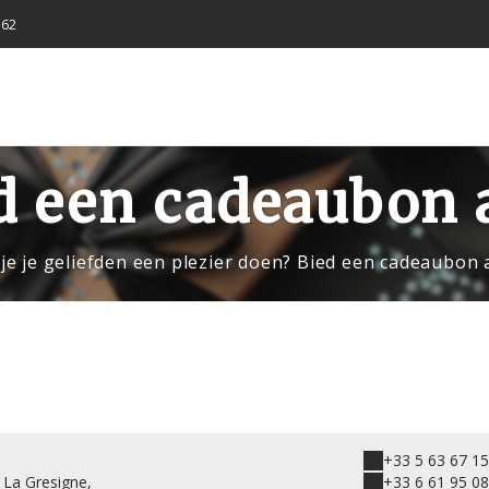
 62
d een cadeaubon 
 je je geliefden een plezier doen? Bied een cadeaubon 
+33 5 63 67 15
La Gresigne,
+33 6 61 95 08